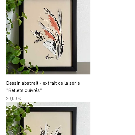
Dessin abstrait - extrait de la série
"Reflets cuivrés"
Prix
20,00 €