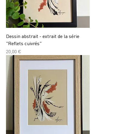
Dessin abstrait - extrait de la série
"Reflets cuivrés"
Prix
20,00 €