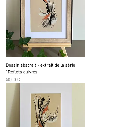
Dessin abstrait - extrait de la série
"Reflets cuivrés"
Prix
50,00 €