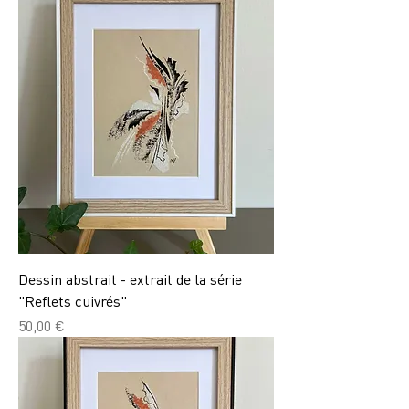
Dessin abstrait - extrait de la série
"Reflets cuivrés"
Prix
50,00 €