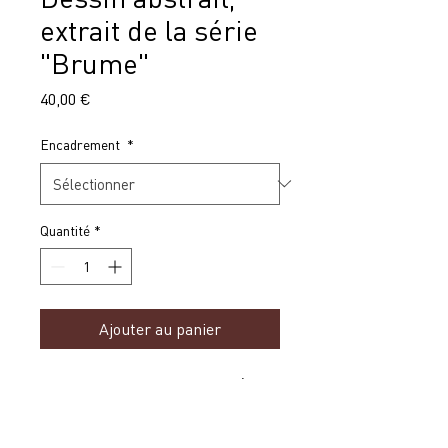
extrait de la série
"Brume"
Prix
40,00 €
Encadrement
*
Quantité
*
Ajouter au panier
Dessin abstrait, extrait de la Série
"Brume". Œuvre originale, signée,
mars 2024.